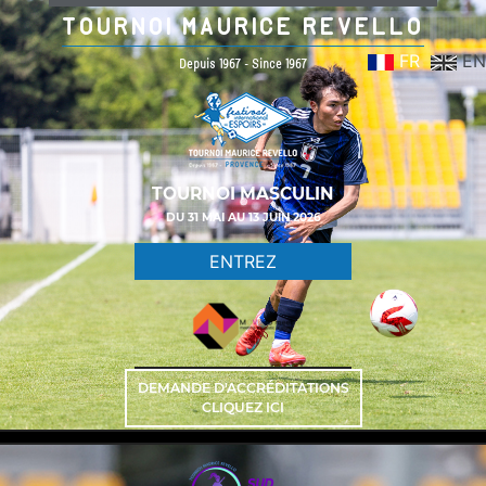
TOURNOI MAURICE REVELLO
FR
EN
Depuis 1967 - Since 1967
TOURNOI MASCULIN
DU 31 MAI AU 13 JUIN 2026
ENTREZ
DEMANDE D'ACCRÉDITATIONS
CLIQUEZ ICI