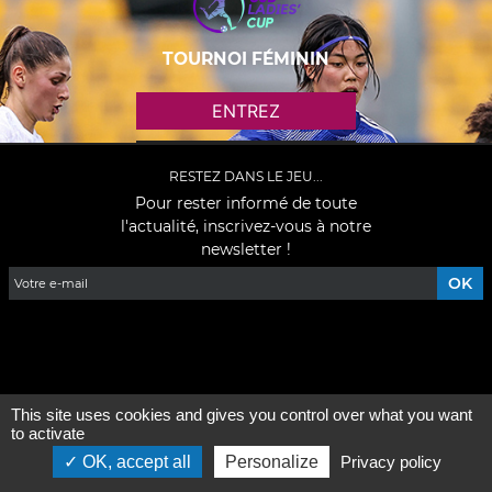
TOURNOI FÉMININ
ENTREZ
RESTEZ DANS LE JEU...
Pour rester informé de toute
l'actualité, inscrivez-vous à notre
newsletter !
Facebook
YouTube
Instagram
TikTok
LinkedIn
X
This site uses cookies and gives you control over what you want
Mentions légales
-
Qui sommes-nous ?
to activate
©2026 - Tous droits réservés - Conception :
OK, accept all
Personalize
Privacy policy
e
-partenair
e