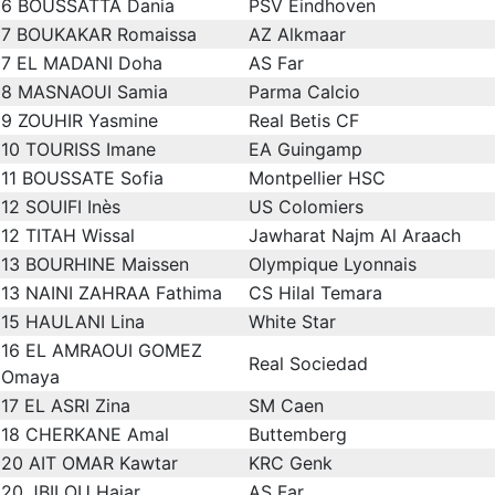
6
BOUSSATTA Dania
PSV Eindhoven
7
BOUKAKAR Romaissa
AZ Alkmaar
7
EL MADANI Doha
AS Far
8
MASNAOUI Samia
Parma Calcio
9
ZOUHIR Yasmine
Real Betis CF
10
TOURISS Imane
EA Guingamp
11
BOUSSATE Sofia
Montpellier HSC
12
SOUIFI Inès
US Colomiers
12
TITAH Wissal
Jawharat Najm Al Araach
13
BOURHINE Maissen
Olympique Lyonnais
13
NAINI ZAHRAA Fathima
CS Hilal Temara
15
HAULANI Lina
White Star
16
EL AMRAOUI GOMEZ
Real Sociedad
Omaya
17
EL ASRI Zina
SM Caen
18
CHERKANE Amal
Buttemberg
20
AIT OMAR Kawtar
KRC Genk
20
JBILOU Hajar
AS Far