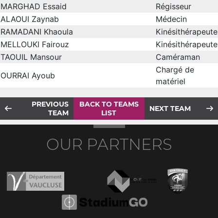
MARGHAD Essaid
Régisseur
ALAOUI Zaynab
Médecin
RAMADANI Khaoula
Kinésithérapeute
MELLOUKI Fairouz
Kinésithérapeute
TAOUIL Mansour
Caméraman
Chargé de
OURRAI Ayoub
matériel
PREVIOUS
BACK TO TEAMS
NEXT TEAM
TEAM
LIST
OUR PARTNERS