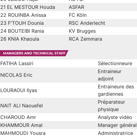
21
EL MESTOUR Houda
ASFAR
22
ROUINBA Anissa
FC Köln
23
F'TOUH Dounia
RSC Anderlecht
24
BOUTEIBI Rania
KV Brugges
26
KNIA Khaoula
RCA Zemmara
MANAGERS AND TECHNICAL STAFF
FATIHA Lassiri
Sélectionneure
Entraineur
NICOLAS Eric
adjoint
Entraineure des
LOURAOUI Ilyas
gardiennes
Préparateur
NAIT ALI Naouefel
physique
CHAROUD Amr
Analyste vidéo
KHAMMOUR Amal
Manager général
MAHMOUDI Yousra
Administratrice