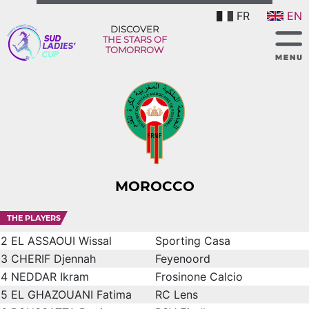
FR
EN
DISCOVER
THE STARS OF
TOMORROW
MOROCCO
THE PLAYERS
2
EL ASSAOUI Wissal
Sporting Casa
3
CHERIF Djennah
Feyenoord
4
NEDDAR Ikram
Frosinone Calcio
5
EL GHAZOUANI Fatima
RC Lens