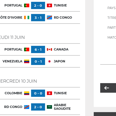
PORTUGAL
2 - 0
TUNISIE
PAYS
ÔTE D'IVOIRE
3 - 1
RD CONGO
TITR
PART
EUDI 11 JUIN
MATC
PORTUGAL
6 - 1
CANADA
VENEZUELA
0 - 1
JAPON
ERCREDI 10 JUIN
COLOMBIE
0 - 0
TUNISIE
ARABIE
RD CONGO
2 - 0
SAOUDITE