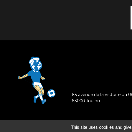
85 avenue de la victoire du 
83000 Toulon
Mentions légales
-
Qui sommes-nous ?
This site uses cookies and give
©2026 - Tous droits réservés - Conception :
e
partenair
e