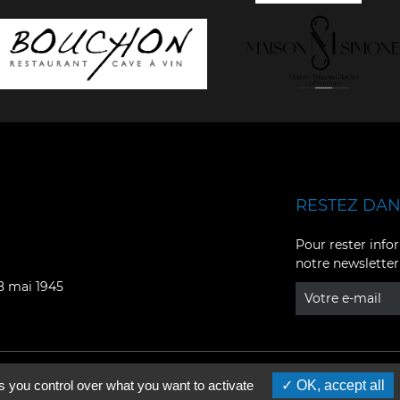
RESTEZ DANS
Facebook
YouTube
Pour rester infor
notre newsletter
Instagram
TikTok
08 mai 1945
LinkedIn
X
s you control over what you want to activate
OK, accept all