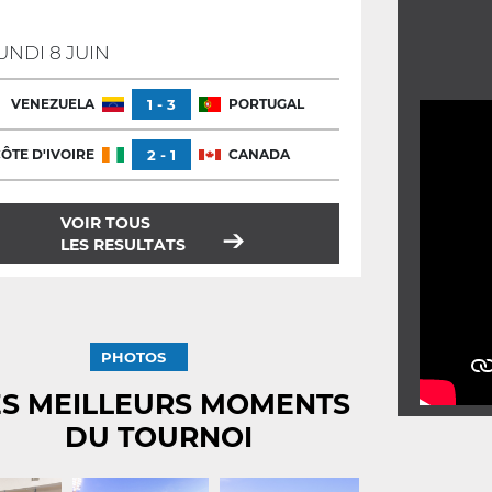
UNDI 8 JUIN
VENEZUELA
1 - 3
PORTUGAL
ÔTE D'IVOIRE
2 - 1
CANADA
VOIR TOUS
LES RESULTATS
PHOTOS
ES MEILLEURS MOMENTS
DU TOURNOI