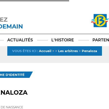
EZ
 DEMAIN
Facebook
YouTube
Instagram
TikTok
LinkedIn
X
ACTUALITÉS
L'HISTOIRE
PARTEN
VOUS ÊTES ICI
:
Accueil
>
>
Les arbitres
>
Penaloza
CHE D'IDENTITÉ
ENALOZA
 DE NAISSANCE