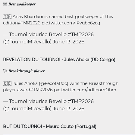
🧤 𝑩𝒆𝒔𝒕 𝒈𝒐𝒂𝒍𝒌𝒆𝒆𝒑𝒆𝒓
🇹🇳 Anas Khardani is named best goalkeeper of this
edition
#TMR2026
pic.twitter.com/iPvqbb6zeg
— Tournoi Maurice Revello #TMR2026
(@TournoiMRevello)
June 13, 2026
REVELATION DU TOURNOI - Jules Ahoka (RD Congo)
🚀 𝑩𝒓𝒆𝒂𝒌𝒕𝒉𝒓𝒐𝒖𝒈𝒉 𝒑𝒍𝒂𝒚𝒆𝒓
🇨🇩 Jules Ahoka (
@FecofaRdc
) wins the Breakthrough
player award
#TMR2026
pic.twitter.com/od1InomOhm
— Tournoi Maurice Revello #TMR2026
(@TournoiMRevello)
June 13, 2026
BUT DU TOURNOI - Mauro Couto (Portugal)