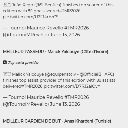
🇵🇹 João Rego (
@SLBenfica
) finishes top scorer of this
edition with 5⃣ goals scored
#TMR2026
pic.twitter.com/U2F14rbzCS
— Tournoi Maurice Revello #TMR2026
(@TournoiMRevello)
June 13, 2026
MEILLEUR PASSEUR - Malick Yalcouye (Côte d'Ivoire)
🅰️ 𝑻𝒐𝒑 𝒂𝒔𝒔𝒊𝒔𝒕 𝒑𝒓𝒐𝒗𝒊𝒅𝒆𝒓
🇨🇮 Malick Yalcouye (
@equipenatciv
-
@OfficialBHAFC
)
finishes top assist provider of this edition with 3⃣ assists
delivered
#TMR2026
pic.twitter.com/D7RJ2alQvY
— Tournoi Maurice Revello #TMR2026
(@TournoiMRevello)
June 13, 2026
MEILLEUR GARDIEN DE BUT - Anas Khardani (Tunisie)