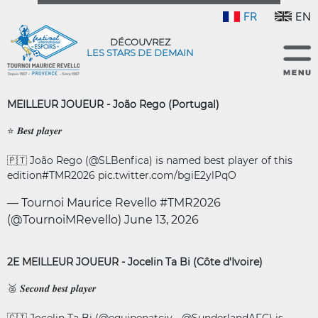
FR
EN
DÉCOUVREZ
LES STARS DE DEMAIN
MEILLEUR JOUEUR - João Rego (Portugal)
⭐️ 𝑩𝒆𝒔𝒕 𝒑𝒍𝒂𝒚𝒆𝒓
🇵🇹 João Rego (
@SLBenfica
) is named best player of this
edition
#TMR2026
pic.twitter.com/bgiE2ylPqO
— Tournoi Maurice Revello #TMR2026
(@TournoiMRevello)
June 13, 2026
2E MEILLEUR JOUEUR - Jocelin Ta Bi (Côte d'Ivoire)
🥈 𝑺𝒆𝒄𝒐𝒏𝒅 𝒃𝒆𝒔𝒕 𝒑𝒍𝒂𝒚𝒆𝒓