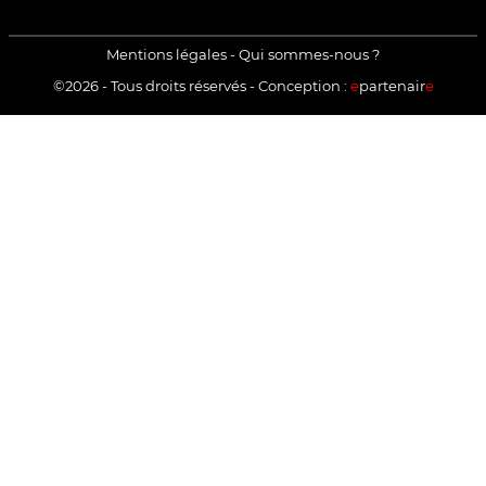
TikTok
LinkedIn
X
Mentions légales
-
Qui sommes-nous ?
©2026 - Tous droits réservés - Conception :
e
partenair
e