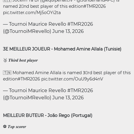
🇨🇮 Jocelin Ta Bi (
@equipenatciv
-
@SunderlandAFC
) is
named 2⃣nd best player of this edition
#TMR2026
pic.twitter.com/Mj5oOYi2ta
— Tournoi Maurice Revello #TMR2026
(@TournoiMRevello)
June 13, 2026
3E MEILLEUR JOUEUR - Mohamed Amine Allala (Tunisie)
🥉 𝑻𝒉𝒊𝒓𝒅 𝒃𝒆𝒔𝒕 𝒑𝒍𝒂𝒚𝒆𝒓
🇹🇳 Mohamed Amine Allala is named 3⃣rd best player of this
edition
#TMR2026
pic.twitter.com/OuU9y6d4nV
— Tournoi Maurice Revello #TMR2026
(@TournoiMRevello)
June 13, 2026
MEILLEUR BUTEUR - João Rego (Portugal)
⚽️ 𝑻𝒐𝒑 𝒔𝒄𝒐𝒓𝒆𝒓