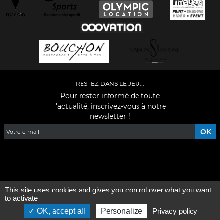
RESTEZ DANS LE JEU...
Pour rester informé de toute
l'actualité, inscrivez-vous à notre
newsletter !
Facebook
YouTube
Instagram
TikTok
LinkedIn
X
This site uses cookies and gives you control over what you want
Mentions légales
-
Qui sommes-nous ?
to activate
OK, accept all
Personalize
Privacy policy
©2026 - Tous droits réservés - Conception :
e
partenair
e