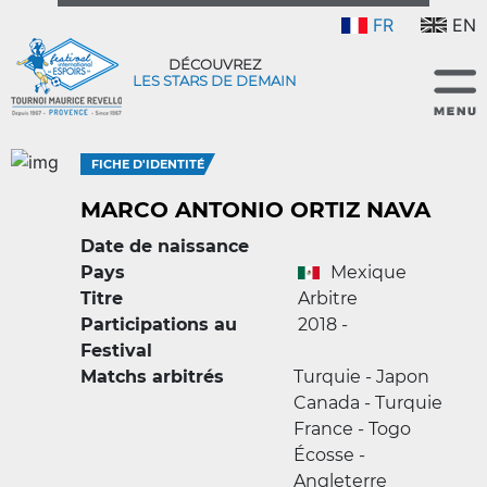
FR
EN
DÉCOUVREZ
LES STARS DE DEMAIN
FICHE D'IDENTITÉ
MARCO ANTONIO ORTIZ NAVA
Date de naissance
Pays
Mexique
Titre
Arbitre
Participations au
2018 -
Festival
Matchs arbitrés
Turquie - Japon
Canada - Turquie
France - Togo
Écosse -
Angleterre