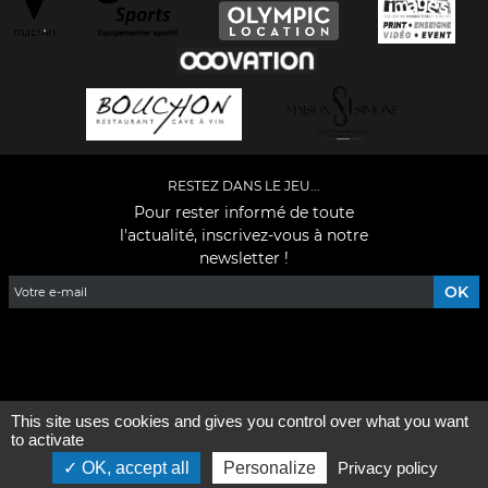
RESTEZ DANS LE JEU...
Pour rester informé de toute
l'actualité, inscrivez-vous à notre
newsletter !
Facebook
YouTube
Instagram
TikTok
LinkedIn
X
This site uses cookies and gives you control over what you want
Mentions légales
-
Qui sommes-nous ?
to activate
OK, accept all
Personalize
Privacy policy
©2026 - Tous droits réservés - Conception :
e
partenair
e