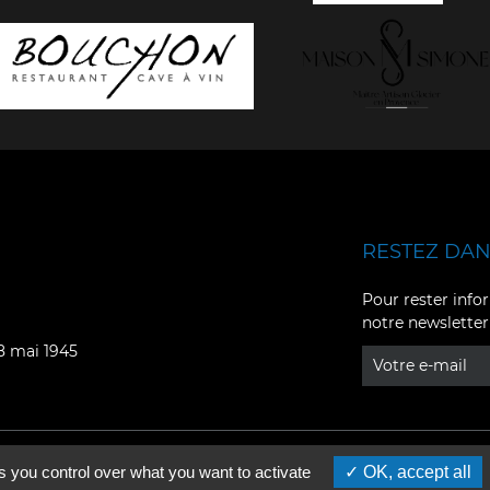
RESTEZ DANS
Facebook
YouTube
Pour rester infor
notre newsletter
Instagram
TikTok
08 mai 1945
LinkedIn
X
s you control over what you want to activate
OK, accept all