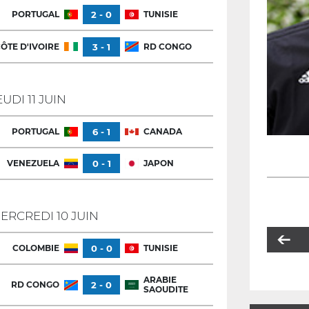
PORTUGAL
2 - 0
TUNISIE
ÔTE D'IVOIRE
3 - 1
RD CONGO
EUDI 11 JUIN
PORTUGAL
6 - 1
CANADA
VENEZUELA
0 - 1
JAPON
ERCREDI 10 JUIN
COLOMBIE
0 - 0
TUNISIE
ARABIE
RD CONGO
2 - 0
SAOUDITE