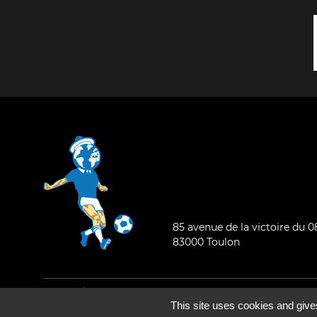
85 avenue de la victoire du 
83000 Toulon
Mentions légales
-
Qui sommes-nous ?
This site uses cookies and give
©2026 - Tous droits réservés - Conception :
e
partenair
e