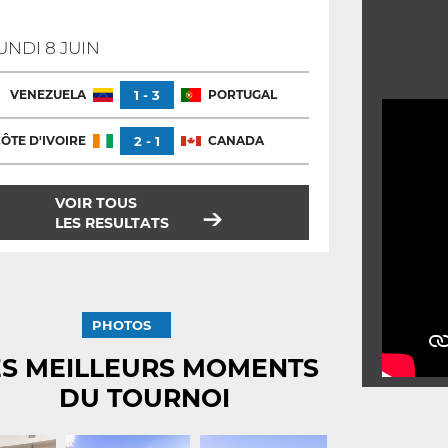
UNDI 8 JUIN
VENEZUELA
1 - 3
PORTUGAL
ÔTE D'IVOIRE
2 - 1
CANADA
VOIR TOUS
LES RESULTATS
PHOTOS
ES MEILLEURS MOMENTS
DU TOURNOI