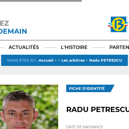
EZ
 DEMAIN
Facebook
YouTube
Instagram
TikTok
LinkedIn
X
ACTUALITÉS
L'HISTOIRE
PARTEN
VOUS ÊTES ICI
:
Accueil
>
>
Les arbitres
>
Radu PETRESCU
FICHE D'IDENTITÉ
RADU PETRESC
DATE DE NAISSANCE