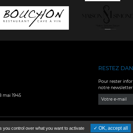
RESTEZ DANS
Facebook
YouTube
Pour rester infor
notre newsletter
Instagram
TikTok
08 mai 1945
LinkedIn
X
s you control over what you want to activate
OK, accept all