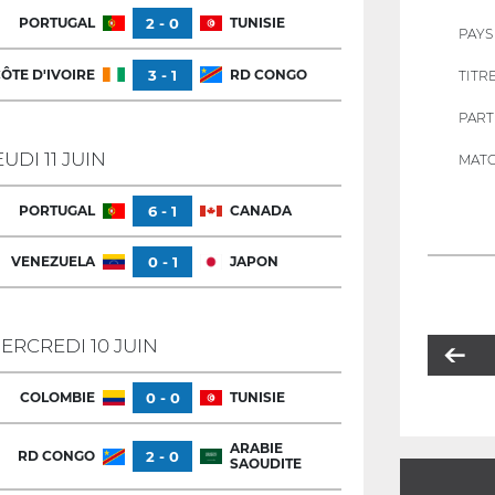
PORTUGAL
2 - 0
TUNISIE
PAYS
ÔTE D'IVOIRE
3 - 1
RD CONGO
TITR
PART
EUDI 11 JUIN
MATC
PORTUGAL
6 - 1
CANADA
VENEZUELA
0 - 1
JAPON
ERCREDI 10 JUIN
COLOMBIE
0 - 0
TUNISIE
ARABIE
RD CONGO
2 - 0
SAOUDITE