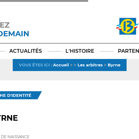
EZ
 DEMAIN
Facebook
YouTube
Instagram
TikTok
LinkedIn
X
ACTUALITÉS
L'HISTOIRE
PARTEN
VOUS ÊTES ICI
:
Accueil
>
>
Les arbitres
>
Byrne
CHE D'IDENTITÉ
YRNE
 DE NAISSANCE