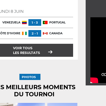
UNDI 8 JUIN
VENEZUELA
1 - 3
PORTUGAL
ÔTE D'IVOIRE
2 - 1
CANADA
VOIR TOUS
LES RESULTATS
PHOTOS
ES MEILLEURS MOMENTS
DU TOURNOI