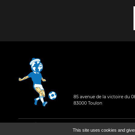
85 avenue de la victoire du 
83000 Toulon
Mentions légales
-
Qui sommes-nous ?
This site uses cookies and give
©2026 - Tous droits réservés - Conception :
e
partenair
e