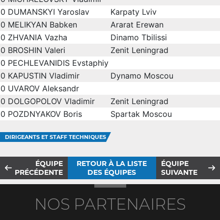
0
DUMANSKYI Yaroslav
Karpaty Lviv
0
MELIKYAN Babken
Ararat Erewan
0
ZHVANIA Vazha
Dinamo Tbilissi
0
BROSHIN Valeri
Zenit Leningrad
0
PECHLEVANIDIS Evstaphiy
0
KAPUSTIN Vladimir
Dynamo Moscou
0
UVAROV Aleksandr
0
DOLGOPOLOV Vladimir
Zenit Leningrad
0
POZDNYAKOV Boris
Spartak Moscou
DIRIGEANTS ET STAFF TECHNIQUES
ÉQUIPE
RETOUR À LA LISTE
ÉQUIPE
PRÉCÉDENTE
DES ÉQUIPES
SUIVANTE
NOS PARTENAIRES