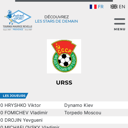
FR
EN
DÉCOUVREZ
LES STARS DE DEMAIN
URSS
LES JOUEURS
0
HRYSHKO Viktor
Dynamo Kiev
0
FOMICHEV Vladimir
Torpedo Moscou
0
DROJIN Yevgueni
0
MICHAELOVSKY Vladimir