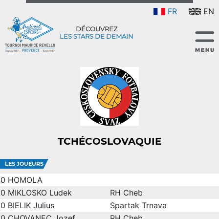
FR
EN
DÉCOUVREZ
LES STARS DE DEMAIN
TCHÉCOSLOVAQUIE
LES JOUEURS
0
HOMOLA
0
MIKLOSKO Ludek
RH Cheb
0
BIELIK Julius
Spartak Trnava
0
CHOVANEC Jozef
RH Cheb