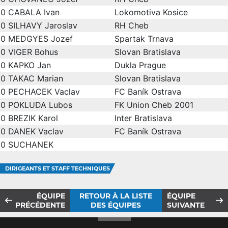
0
CABALA Ivan
Lokomotiva Kosice
0
SILHAVY Jaroslav
RH Cheb
0
MEDGYES Jozef
Spartak Trnava
0
VIGER Bohus
Slovan Bratislava
0
KAPKO Jan
Dukla Prague
0
TAKAC Marian
Slovan Bratislava
0
PECHACEK Vaclav
FC Baník Ostrava
0
POKLUDA Lubos
FK Union Cheb 2001
0
BREZIK Karol
Inter Bratislava
0
DANEK Vaclav
FC Baník Ostrava
0
SUCHANEK
DIRIGEANTS ET STAFF TECHNIQUES
ÉQUIPE
RETOUR À LA LISTE
ÉQUIPE
PRÉCÉDENTE
DES ÉQUIPES
SUIVANTE