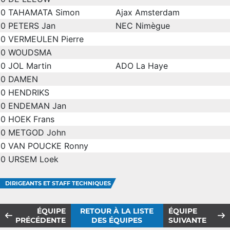
0
TAHAMATA Simon
Ajax Amsterdam
0
PETERS Jan
NEC Nimègue
0
VERMEULEN Pierre
0
WOUDSMA
0
JOL Martin
ADO La Haye
0
DAMEN
0
HENDRIKS
0
ENDEMAN Jan
0
HOEK Frans
0
METGOD John
0
VAN POUCKE Ronny
0
URSEM Loek
DIRIGEANTS ET STAFF TECHNIQUES
ÉQUIPE
RETOUR À LA LISTE
ÉQUIPE
PRÉCÉDENTE
DES ÉQUIPES
SUIVANTE