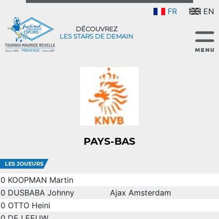
FR
EN
DÉCOUVREZ
LES STARS DE DEMAIN
PAYS-BAS
LES JOUEURS
0
KOOPMAN Martin
0
DUSBABA Johnny
Ajax Amsterdam
0
OTTO Heini
0
DE LEEUW