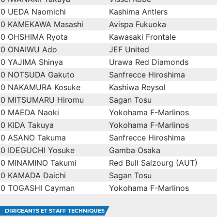
0
UEDA Naomichi
Kashima Antlers
0
KAMEKAWA Masashi
Avispa Fukuoka
0
OHSHIMA Ryota
Kawasaki Frontale
0
ONAIWU Ado
JEF United
0
YAJIMA Shinya
Urawa Red Diamonds
0
NOTSUDA Gakuto
Sanfrecce Hiroshima
0
NAKAMURA Kosuke
Kashiwa Reysol
0
MITSUMARU Hiromu
Sagan Tosu
0
MAEDA Naoki
Yokohama F-Marlinos
0
KIDA Takuya
Yokohama F-Marlinos
0
ASANO Takuma
Sanfrecce Hiroshima
0
IDEGUCHI Yosuke
Gamba Osaka
0
MINAMINO Takumi
Red Bull Salzourg (AUT)
0
KAMADA Daichi
Sagan Tosu
0
TOGASHI Cayman
Yokohama F-Marlinos
DIRIGEANTS ET STAFF TECHNIQUES