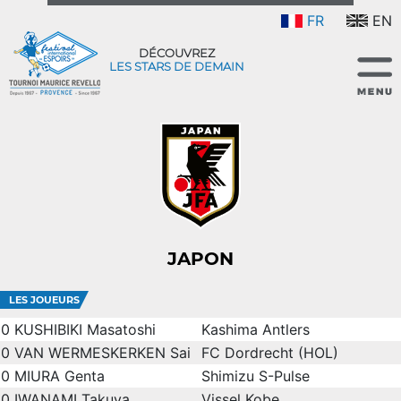
FR
EN
DÉCOUVREZ
LES STARS DE DEMAIN
JAPON
LES JOUEURS
0
KUSHIBIKI Masatoshi
Kashima Antlers
0
VAN WERMESKERKEN Sai
FC Dordrecht (HOL)
0
MIURA Genta
Shimizu S-Pulse
0
IWANAMI Takuya
Vissel Kobe