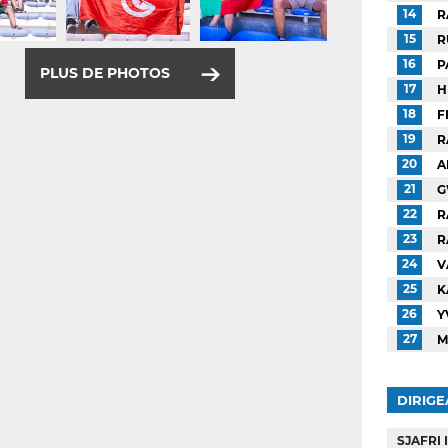
14
R
15
R
16
P
PLUS DE PHOTOS
17
H
18
F
19
R
20
A
21
G
22
R
23
R
24
V
25
K
26
Y
27
M
DIRIGE
SJAFRI 