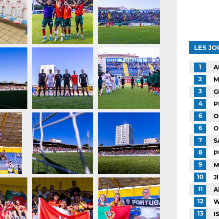
LES J
1
A
2
M
3
G
4
P
6
O
6
O
7
S
8
P
9
M
10
J
11
A
12
W
13
I