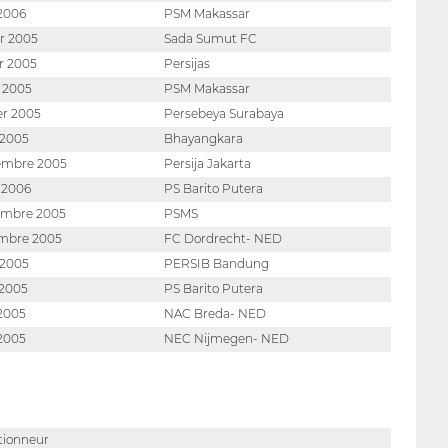
 2006
PSM Makassar
er 2005
Sada Sumut FC
er 2005
Persijas
t 2005
PSM Makassar
ier 2005
Persebeya Surabaya
 2005
Bhayangkara
cembre 2005
Persija Jakarta
t 2006
PS Barito Putera
vembre 2005
PSMS
embre 2005
FC Dordrecht- NED
l 2005
PERSIB Bandung
 2005
PS Barito Putera
 2005
NAC Breda- NED
 2005
NEC Nijmegen- NED
tionneur