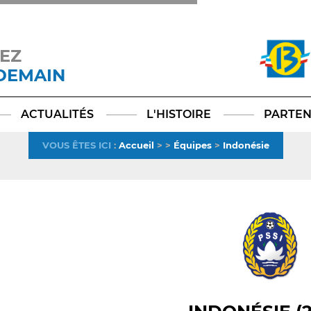
EZ
 DEMAIN
Facebook
YouTube
Instagram
TikTok
LinkedIn
X
ACTUALITÉS
L'HISTOIRE
PARTEN
VOUS ÊTES ICI
:
Accueil
>
>
Équipes
>
Indonésie