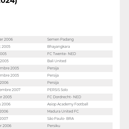
2024)
ier 2006
Semen Padang
et 2005
Bhayangkara
 2005
FC Twente- NED
l 2005
Bali United
cembre 2005
Persija
cembre 2005
Persija
l 2006
Persija
tembre 2007
PERSIS Solo
ier 2005
FC Dordrecht- NED
s 2006
Asiop Academy Football
 2006
Madura United FC
 2007
São Paulo- BRA
er 2006
Persiku