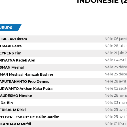
INDONÉSIE (
OUEURS
Né le 06 janv
LGIFFARI Ikram
Né le 26 juill
URARI Ferre
Né le 21 juin
EYPENS Tim
Né le 04 avri
RIYATNA Kadek Arel
Né le 25 dé
SMAN Meshal
Né le 25 dé
MAN Meshaal Hamzah Bashier
Né le 28 avri
APUTRANANTO Figo Dennis
Né le 02 sep
URWANTO Arkhan Kaka Putra
Né le 26 févr
AURESMO Hinoke
Né le 03 mar
I Da-Bin
Né le 25 avril
FRISAL M Riski
Né le 25 avril
ELBERLIESKOTt De Halim Jardim
Né le 01 févri
SKANDAR M Mufdi