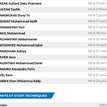
Né le 23 juin
AZAK Sultant Zaky Pramana
Né le 21 févri
USTAM Taufik
Né le 11 janvi
AMUNGKAS Dony Tri
Né le 07 aoû
IDAYAT Muhammad Mufli
Né le 14 janv
IRMANSYAH Toni
Né le 08 mai
AGIL Muhammad
Né le 20 dé
RLYANSYAH Abdulmanan
Né le 29 aoû
WIJANGEE Muhammad Iqbal
Né le 20 no
AMADHAN Aditya
Né le 12 nov
AVEN Jens
Né le 06 avri
ALENTINO Muhammad Darel
Né le 19 août
AMURU Alexandro Felix
Né le 10 avril
VEL Sem
Né le 26 juin
ARKX Dion Whielmus Eddy
ANTS ET STAFF TECHNIQUES
Sélec
Indra