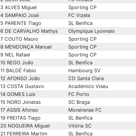
3
ALVES Miguel
Sporting CP
4
SAMPAIO José
FC Vizela
5
PARENTE Tiago
SL Benfica
6
DE CARVALHO Mathys
Olympique Lyonnais
7
COUTO Mauro
Sporting CP
8
MENDONÇA Manuel
Sporting CP
9
NEL Rafael
Sporting CP
10
REGO João
SL Benfica
11
BALDÉ Fabio
Hambourg SV
12
AFONSO João
CD Santa Clara
13
COSTA Gustavo
Académico Viseu
14
GOMES Luis
FC Porto
15
NORO Jonatas
SC Braga
17
ASSIS Afonso
Moreirense FC
19
FREITAS Tiago
SL Benfica
20
NOGUEIRA Miguel
Vitória SC
21
FERREIRA Martim
SL Benfica