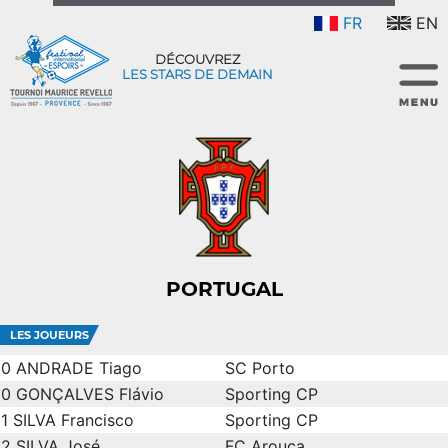
FR
EN
DÉCOUVREZ
LES STARS DE DEMAIN
PORTUGAL
LES JOUEURS
0
ANDRADE Tiago
SC Porto
0
GONÇALVES Flávio
Sporting CP
1
SILVA Francisco
Sporting CP
2
SILVA José
FC Arouca