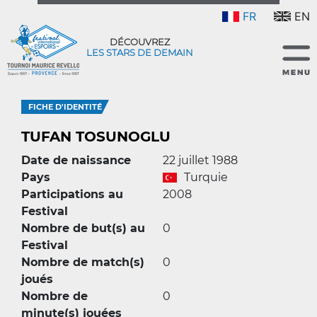
FR
EN
DÉCOUVREZ
LES STARS DE DEMAIN
FICHE D'IDENTITÉ
TUFAN TOSUNOGLU
Date de naissance
22 juillet 1988
Pays
Turquie
Participations au
2008
Festival
Nombre de but(s) au
0
Festival
Nombre de match(s)
0
joués
Nombre de
0
minute(s) jouées