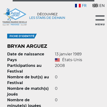
FR
EN
DÉCOUVREZ
LES STARS DE DEMAIN
FICHE D'IDENTITÉ
BRYAN ARGUEZ
Date de naissance
13 janvier 1989
Pays
États-Unis
Participations au
2008
Festival
Nombre de but(s) au
0
Festival
Nombre de match(s)
0
joués
Nombre de
0
minute(s) jouées