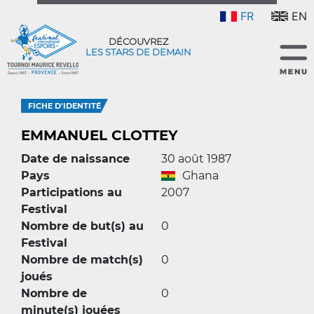
FR
EN
DÉCOUVREZ
LES STARS DE DEMAIN
FICHE D'IDENTITÉ
EMMANUEL CLOTTEY
Date de naissance
30 août 1987
Pays
Ghana
Participations au
2007
Festival
Nombre de but(s) au
0
Festival
Nombre de match(s)
0
joués
Nombre de
0
minute(s) jouées