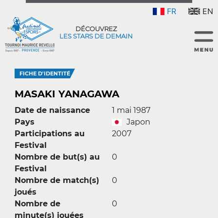
FR
EN
DÉCOUVREZ
LES STARS DE DEMAIN
FICHE D'IDENTITÉ
MASAKI YANAGAWA
Date de naissance
1 mai 1987
Pays
Japon
Participations au
2007
Festival
Nombre de but(s) au
0
Festival
Nombre de match(s)
0
joués
Nombre de
0
minute(s) jouées