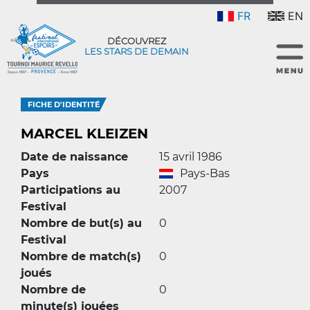
FR
EN
DÉCOUVREZ
LES STARS DE DEMAIN
FICHE D'IDENTITÉ
MARCEL KLEIZEN
Date de naissance
15 avril 1986
Pays
Pays-Bas
Participations au
2007
Festival
Nombre de but(s) au
0
Festival
Nombre de match(s)
0
joués
Nombre de
0
minute(s) jouées