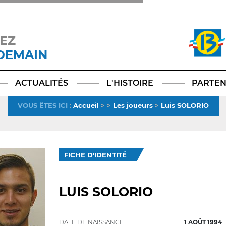
EZ
 DEMAIN
Facebook
YouTube
Instagram
TikTok
LinkedIn
X
ACTUALITÉS
L'HISTOIRE
PARTEN
VOUS ÊTES ICI
:
Accueil
>
>
Les joueurs
>
Luis SOLORIO
FICHE D'IDENTITÉ
LUIS SOLORIO
DATE DE NAISSANCE
1 AOÛT 1994