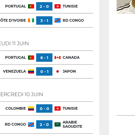
PORTUGAL
2 - 0
TUNISIE
ÔTE D'IVOIRE
3 - 1
RD CONGO
EUDI 11 JUIN
PORTUGAL
6 - 1
CANADA
VENEZUELA
0 - 1
JAPON
ERCREDI 10 JUIN
COLOMBIE
0 - 0
TUNISIE
ARABIE
RD CONGO
2 - 0
SAOUDITE