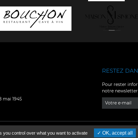
RESTEZ DANS
Facebook
YouTube
Pour rester infor
notre newsletter
Instagram
TikTok
08 mai 1945
LinkedIn
X
s you control over what you want to activate
OK, accept all