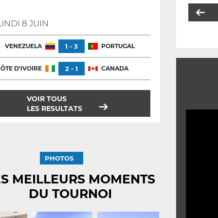
UNDI 8 JUIN
VENEZUELA
1 - 3
PORTUGAL
ÔTE D'IVOIRE
2 - 1
CANADA
VOIR TOUS
LES RESULTATS
PHOTOS
ES MEILLEURS MOMENTS
DU TOURNOI