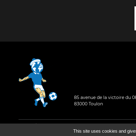
85 avenue de la victoire du 
83000 Toulon
Mentions légales
-
Qui sommes-nous ?
This site uses cookies and give
©2026 - Tous droits réservés - Conception :
e
partenair
e