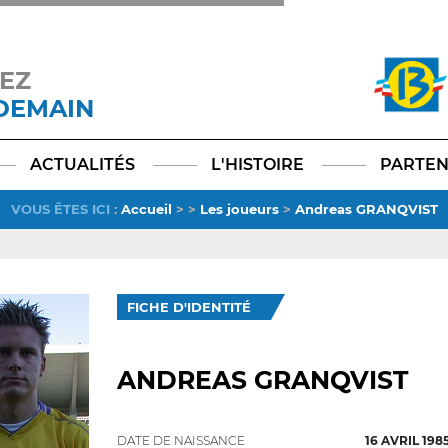
EZ
 DEMAIN
Facebook
YouTube
Instagram
TikTok
LinkedIn
X
ACTUALITÉS
L'HISTOIRE
PARTEN
VOUS ÊTES ICI
:
Accueil
>
>
Les joueurs
>
Andreas GRANQVIST
FICHE D'IDENTITÉ
ANDREAS GRANQVIST
DATE DE NAISSANCE
16 AVRIL 198