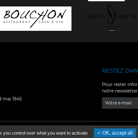
RESTEZ DANS
Facebook
YouTube
Pour rester infor
notre newsletter
Instagram
TikTok
08 mai 1945
LinkedIn
X
s you control over what you want to activate
OK, accept all