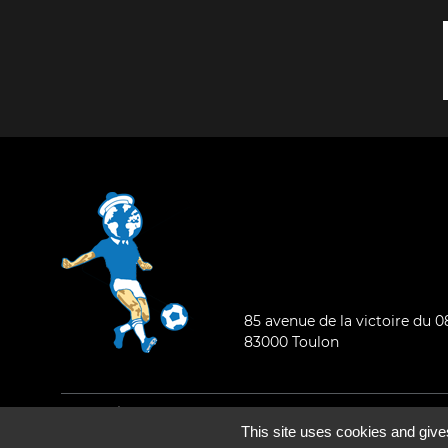
85 avenue de la victoire du 
83000 Toulon
Mentions légales
-
Qui sommes-nous ?
This site uses cookies and give
©2026 - Tous droits réservés - Conception :
e
partenair
e