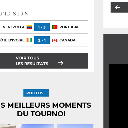
UNDI 8 JUIN
VENEZUELA
1 - 3
PORTUGAL
ÔTE D'IVOIRE
2 - 1
CANADA
VOIR TOUS
LES RESULTATS
PHOTOS
ES MEILLEURS MOMENTS
DU TOURNOI