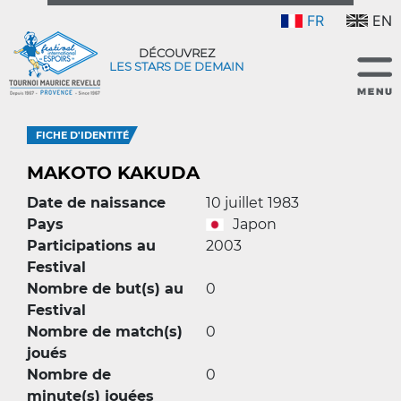
FR
EN
DÉCOUVREZ
LES STARS DE DEMAIN
FICHE D'IDENTITÉ
MAKOTO KAKUDA
Date de naissance
10 juillet 1983
Pays
Japon
Participations au
2003
Festival
Nombre de but(s) au
0
Festival
Nombre de match(s)
0
joués
Nombre de
0
minute(s) jouées