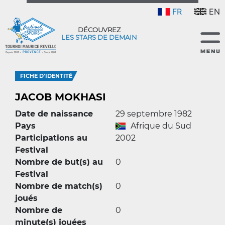
FR
EN
DÉCOUVREZ
LES STARS DE DEMAIN
FICHE D'IDENTITÉ
JACOB MOKHASI
Date de naissance
29 septembre 1982
Pays
Afrique du Sud
Participations au
2002
Festival
Nombre de but(s) au
0
Festival
Nombre de match(s)
0
joués
Nombre de
0
minute(s) jouées