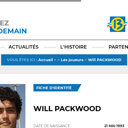
EZ
 DEMAIN
Facebook
YouTube
Instagram
TikTok
LinkedIn
X
ACTUALITÉS
L'HISTOIRE
PARTEN
VOUS ÊTES ICI
:
Accueil
>
>
Les joueurs
>
Will PACKWOOD
FICHE D'IDENTITÉ
WILL PACKWOOD
DATE DE NAISSANCE
21 MAI 1993