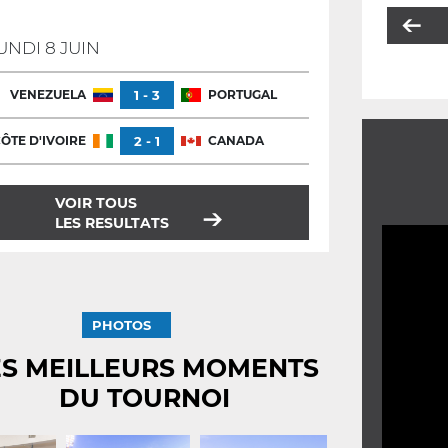
UNDI 8 JUIN
VENEZUELA
1 - 3
PORTUGAL
ÔTE D'IVOIRE
2 - 1
CANADA
VOIR TOUS
LES RESULTATS
PHOTOS
ES MEILLEURS MOMENTS
DU TOURNOI