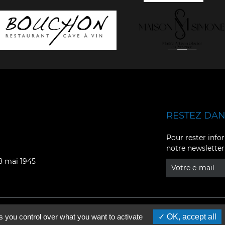
RESTEZ DANS
Facebook
YouTube
Pour rester infor
notre newsletter
Instagram
TikTok
08 mai 1945
LinkedIn
X
s you control over what you want to activate
OK, accept all