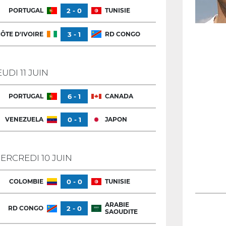
PORTUGAL
2 - 0
TUNISIE
ÔTE D'IVOIRE
3 - 1
RD CONGO
EUDI 11 JUIN
PORTUGAL
6 - 1
CANADA
VENEZUELA
0 - 1
JAPON
ERCREDI 10 JUIN
COLOMBIE
0 - 0
TUNISIE
ARABIE
RD CONGO
2 - 0
SAOUDITE