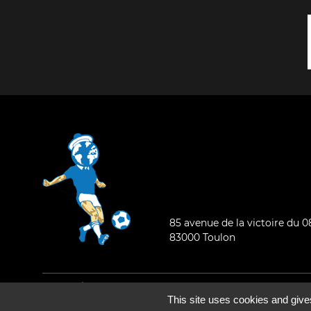
85 avenue de la victoire du 
83000 Toulon
Mentions légales
-
Qui sommes-nous ?
This site uses cookies and give
©2026 - Tous droits réservés - Conception :
e
partenair
e