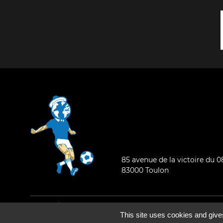
85 avenue de la victoire du 
83000 Toulon
Mentions légales
-
Qui sommes-nous ?
This site uses cookies and give
©2026 - Tous droits réservés - Conception :
e
partenair
e