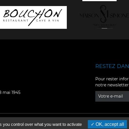
RESTEZ DANS
Facebook
YouTube
Pour rester infor
notre newsletter
Instagram
TikTok
08 mai 1945
LinkedIn
X
s you control over what you want to activate
OK, accept all