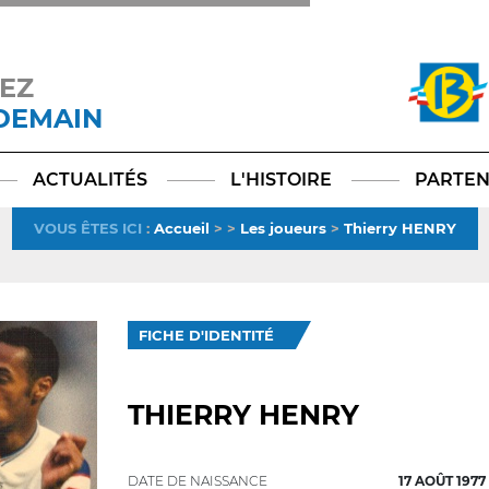
EZ
 DEMAIN
Facebook
YouTube
Instagram
TikTok
LinkedIn
X
ACTUALITÉS
L'HISTOIRE
PARTEN
VOUS ÊTES ICI
:
Accueil
>
>
Les joueurs
>
Thierry HENRY
FICHE D'IDENTITÉ
THIERRY HENRY
DATE DE NAISSANCE
17 AOÛT 1977