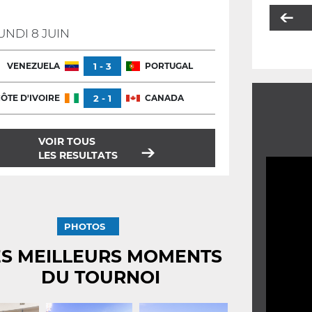
UNDI 8 JUIN
VENEZUELA
1 - 3
PORTUGAL
ÔTE D'IVOIRE
2 - 1
CANADA
VOIR TOUS
LES RESULTATS
PHOTOS
ES MEILLEURS MOMENTS
DU TOURNOI