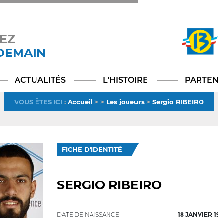
EZ
 DEMAIN
Facebook
YouTube
Instagram
TikTok
LinkedIn
X
ACTUALITÉS
L'HISTOIRE
PARTEN
VOUS ÊTES ICI
:
Accueil
>
>
Les joueurs
>
Sergio RIBEIRO
FICHE D'IDENTITÉ
SERGIO RIBEIRO
DATE DE NAISSANCE
18 JANVIER 1