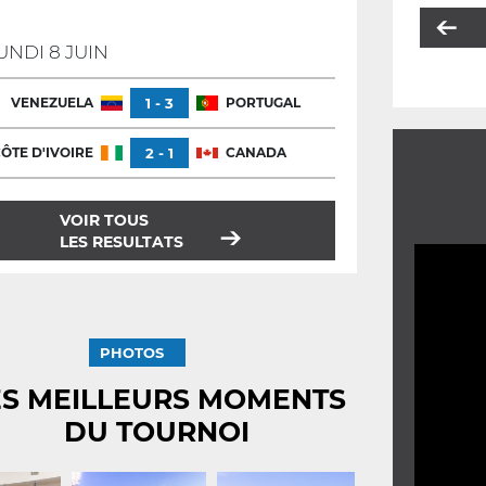
UNDI 8 JUIN
VENEZUELA
1 - 3
PORTUGAL
ÔTE D'IVOIRE
2 - 1
CANADA
VOIR TOUS
LES RESULTATS
PHOTOS
ES MEILLEURS MOMENTS
DU TOURNOI