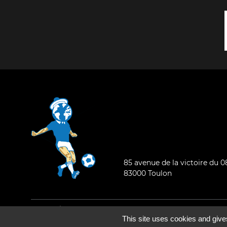
85 avenue de la victoire du 
83000 Toulon
Mentions légales
-
Qui sommes-nous ?
This site uses cookies and give
©2026 - Tous droits réservés - Conception :
e
partenair
e