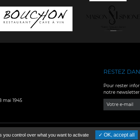
RESTEZ DANS
Facebook
YouTube
Pour rester infor
notre newsletter
Instagram
TikTok
08 mai 1945
LinkedIn
X
s you control over what you want to activate
OK, accept all