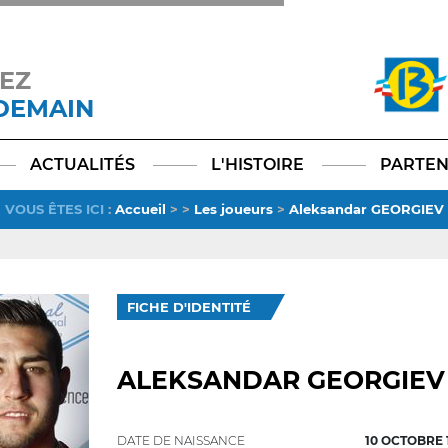
EZ
 DEMAIN
Facebook
YouTube
Instagram
TikTok
LinkedIn
X
ACTUALITÉS
L'HISTOIRE
PARTEN
VOUS ÊTES ICI
:
Accueil
>
>
Les joueurs
>
Aleksandar GEORGIEV
FICHE D'IDENTITÉ
ALEKSANDAR GEORGIEV
DATE DE NAISSANCE
10 OCTOBRE 