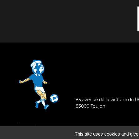
85 avenue de la victoire du 
83000 Toulon
Mentions légales
-
Qui sommes-nous ?
This site uses cookies and give
©2026 - Tous droits réservés - Conception :
e
partenair
e