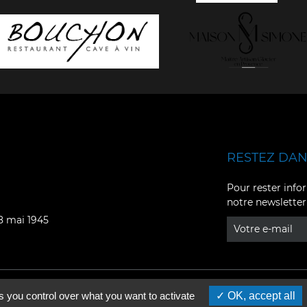
RESTEZ DANS
Facebook
YouTube
Pour rester infor
notre newsletter
Instagram
TikTok
08 mai 1945
LinkedIn
X
s you control over what you want to activate
OK, accept all