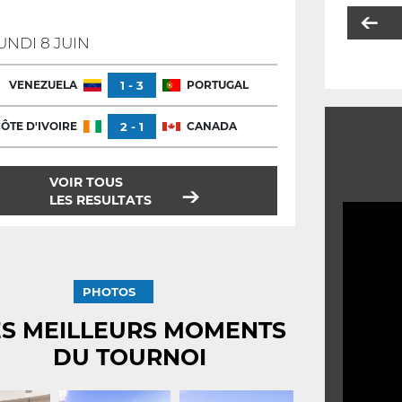
UNDI 8 JUIN
VENEZUELA
1 - 3
PORTUGAL
ÔTE D'IVOIRE
2 - 1
CANADA
VOIR TOUS
LES RESULTATS
PHOTOS
ES MEILLEURS MOMENTS
DU TOURNOI