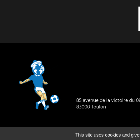
85 avenue de la victoire du 
83000 Toulon
Mentions légales
-
Qui sommes-nous ?
This site uses cookies and give
©2026 - Tous droits réservés - Conception :
e
partenair
e