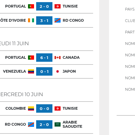
PORTUGAL
2 - 0
TUNISIE
PAYS
ÔTE D'IVOIRE
3 - 1
RD CONGO
CLU
PART
EUDI 11 JUIN
NOMB
NOMB
PORTUGAL
6 - 1
CANADA
NOMB
VENEZUELA
0 - 1
JAPON
NOMB
NOMB
ERCREDI 10 JUIN
COLOMBIE
0 - 0
TUNISIE
ARABIE
RD CONGO
2 - 0
SAOUDITE