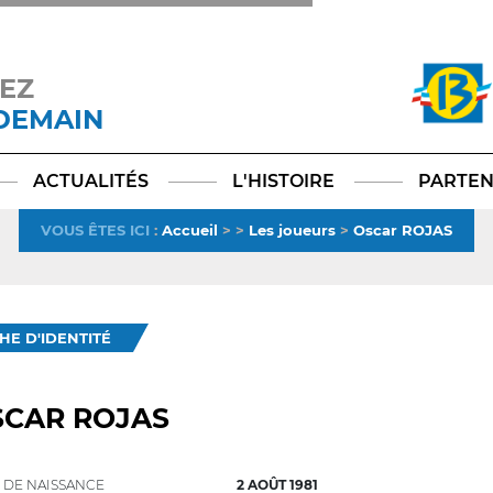
EZ
 DEMAIN
Facebook
YouTube
Instagram
TikTok
LinkedIn
X
ACTUALITÉS
L'HISTOIRE
PARTEN
VOUS ÊTES ICI
:
Accueil
>
>
Les joueurs
>
Oscar ROJAS
CHE D'IDENTITÉ
SCAR ROJAS
 DE NAISSANCE
2 AOÛT 1981