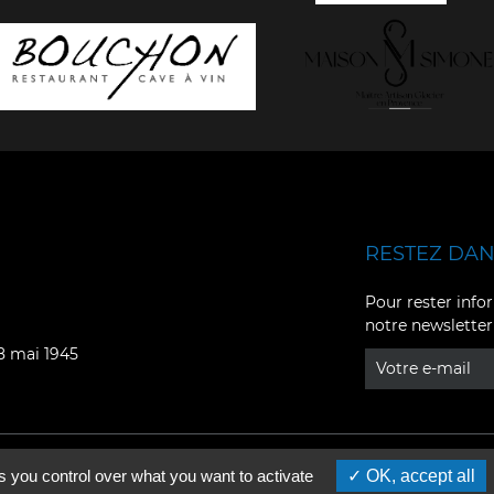
RESTEZ DANS
Facebook
YouTube
Pour rester infor
notre newsletter
Instagram
TikTok
08 mai 1945
LinkedIn
X
s you control over what you want to activate
OK, accept all