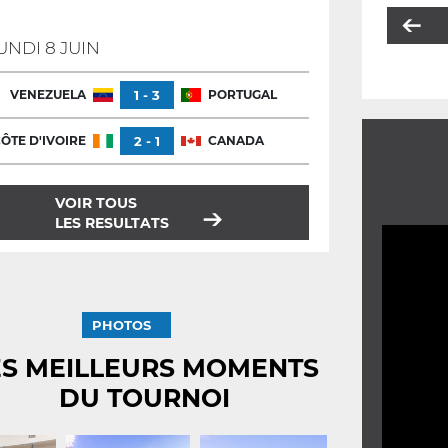
UNDI 8 JUIN
VENEZUELA
1 - 3
PORTUGAL
ÔTE D'IVOIRE
2 - 1
CANADA
VOIR TOUS
LES RESULTATS
PHOTOS
ES MEILLEURS MOMENTS
DU TOURNOI