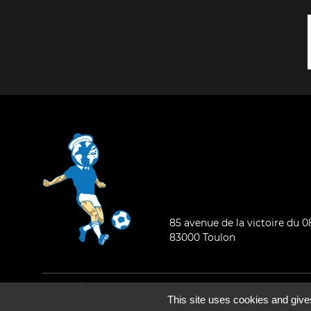
85 avenue de la victoire du 
83000 Toulon
Mentions légales
-
Qui sommes-nous ?
This site uses cookies and give
©2026 - Tous droits réservés - Conception :
e
partenair
e