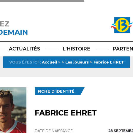
EZ
 DEMAIN
Facebook
YouTube
Instagram
TikTok
LinkedIn
X
ACTUALITÉS
L'HISTOIRE
PARTEN
VOUS ÊTES ICI
:
Accueil
>
>
Les joueurs
>
Fabrice EHRET
FICHE D'IDENTITÉ
FABRICE EHRET
DATE DE NAISSANCE
28 SEPTEMBR