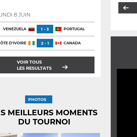
UNDI 8 JUIN
VENEZUELA
1 - 3
PORTUGAL
ÔTE D'IVOIRE
2 - 1
CANADA
VOIR TOUS
LES RESULTATS
PHOTOS
ES MEILLEURS MOMENTS
DU TOURNOI