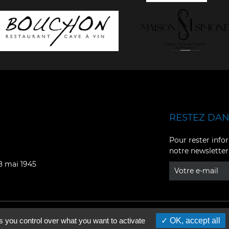
RESTEZ DANS
Facebook
YouTube
Pour rester infor
notre newsletter
Instagram
TikTok
08 mai 1945
LinkedIn
X
s you control over what you want to activate
OK, accept all