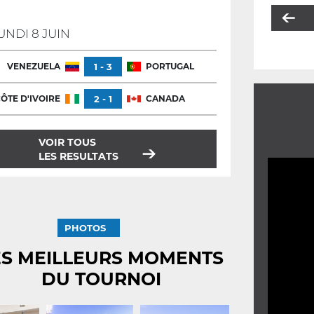
UNDI 8 JUIN
VENEZUELA
1 - 3
PORTUGAL
ÔTE D'IVOIRE
2 - 1
CANADA
VOIR TOUS
LES RESULTATS
PHOTOS
ES MEILLEURS MOMENTS
DU TOURNOI