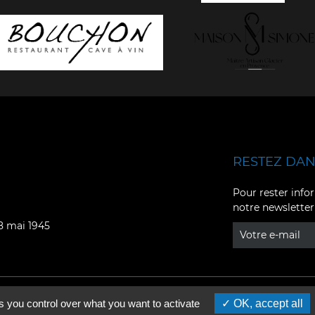
RESTEZ DANS
Facebook
YouTube
Pour rester infor
notre newsletter
Instagram
TikTok
08 mai 1945
LinkedIn
X
s you control over what you want to activate
OK, accept all