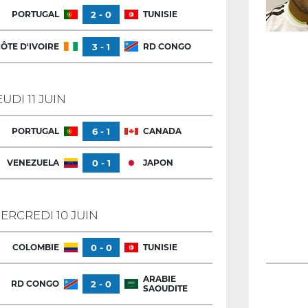
PORTUGAL
2 - 0
TUNISIE
ÔTE D'IVOIRE
3 - 1
RD CONGO
EUDI 11 JUIN
PORTUGAL
6 - 1
CANADA
VENEZUELA
0 - 1
JAPON
ERCREDI 10 JUIN
COLOMBIE
0 - 0
TUNISIE
ARABIE
RD CONGO
2 - 0
SAOUDITE