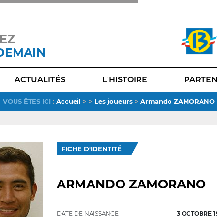
EZ
 DEMAIN
Facebook
YouTube
Instagram
TikTok
LinkedIn
X
ACTUALITÉS
L'HISTOIRE
PARTEN
VOUS ÊTES ICI
:
Accueil
>
>
Les joueurs
>
Armando ZAMORANO
FICHE D'IDENTITÉ
ARMANDO ZAMORANO
DATE DE NAISSANCE
3 OCTOBRE 1