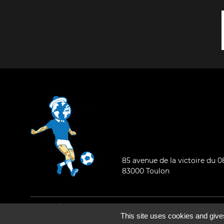
85 avenue de la victoire du 
83000 Toulon
Mentions légales
-
Qui sommes-nous ?
This site uses cookies and give
©2026 - Tous droits réservés - Conception :
e
partenair
e