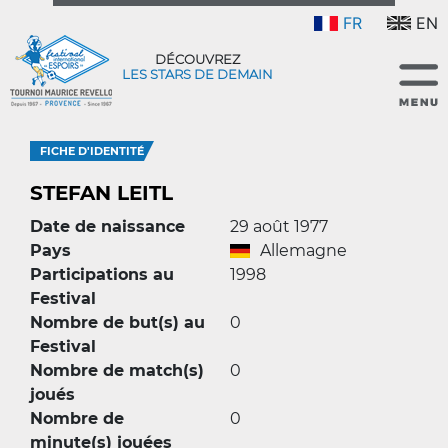
FR
EN
DÉCOUVREZ
LES STARS DE DEMAIN
FICHE D'IDENTITÉ
STEFAN LEITL
Date de naissance
29 août 1977
Pays
Allemagne
Participations au
1998
Festival
Nombre de but(s) au
0
Festival
Nombre de match(s)
0
joués
Nombre de
0
minute(s) jouées