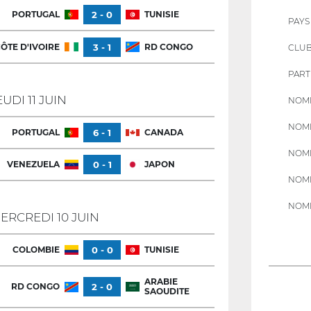
PORTUGAL
2 - 0
TUNISIE
PAYS
ÔTE D'IVOIRE
3 - 1
RD CONGO
CLU
PART
EUDI 11 JUIN
NOMB
NOMB
PORTUGAL
6 - 1
CANADA
NOMB
VENEZUELA
0 - 1
JAPON
NOMB
NOMB
ERCREDI 10 JUIN
COLOMBIE
0 - 0
TUNISIE
ARABIE
RD CONGO
2 - 0
SAOUDITE