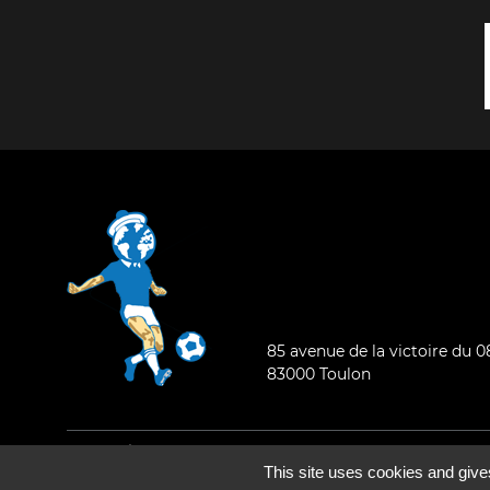
85 avenue de la victoire du 
83000 Toulon
Mentions légales
-
Qui sommes-nous ?
This site uses cookies and give
©2026 - Tous droits réservés - Conception :
e
partenair
e