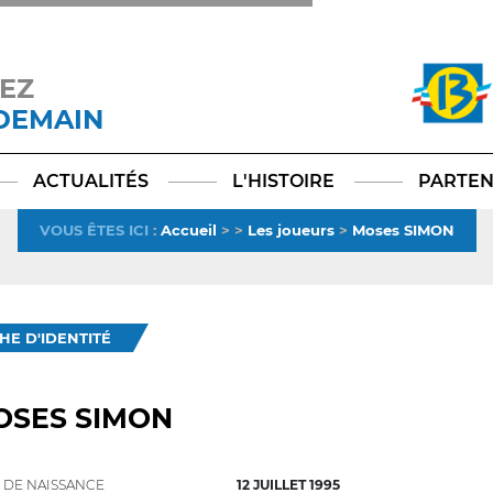
EZ
 DEMAIN
Facebook
YouTube
Instagram
TikTok
LinkedIn
X
ACTUALITÉS
L'HISTOIRE
PARTEN
VOUS ÊTES ICI
:
Accueil
>
>
Les joueurs
>
Moses SIMON
CHE D'IDENTITÉ
OSES SIMON
 DE NAISSANCE
12 JUILLET 1995