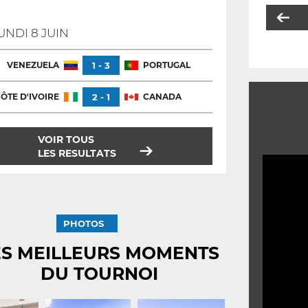
UNDI 8 JUIN
VENEZUELA
1 - 3
PORTUGAL
ÔTE D'IVOIRE
2 - 1
CANADA
VOIR TOUS
LES RESULTATS
PHOTOS
ES MEILLEURS MOMENTS
DU TOURNOI