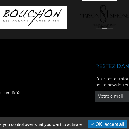
RESTEZ DANS
Facebook
YouTube
Pour rester infor
notre newsletter
Instagram
TikTok
08 mai 1945
LinkedIn
X
s you control over what you want to activate
OK, accept all