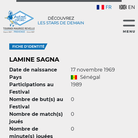
FR
EN
DÉCOUVREZ
LES STARS DE DEMAIN
FICHE D'IDENTITÉ
LAMINE SAGNA
Date de naissance
17 novembre 1969
Pays
Sénégal
Participations au
1989
Festival
Nombre de but(s) au
0
Festival
Nombre de match(s)
0
joués
Nombre de
0
minute(s) jouées