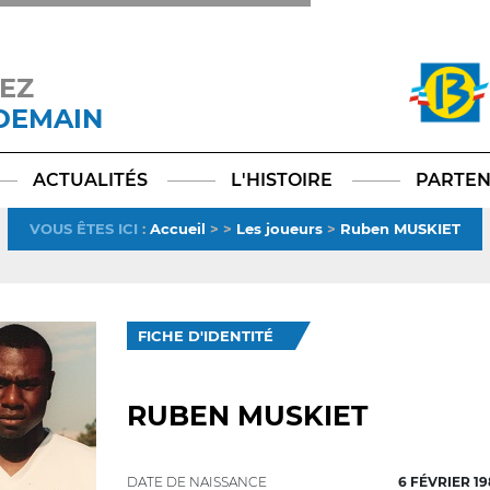
EZ
 DEMAIN
Facebook
YouTube
Instagram
TikTok
LinkedIn
X
ACTUALITÉS
L'HISTOIRE
PARTEN
VOUS ÊTES ICI
:
Accueil
>
>
Les joueurs
>
Ruben MUSKIET
FICHE D'IDENTITÉ
RUBEN MUSKIET
DATE DE NAISSANCE
6 FÉVRIER 19