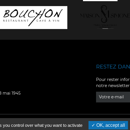
RESTEZ DANS
Facebook
YouTube
Pour rester infor
notre newsletter
Instagram
TikTok
08 mai 1945
LinkedIn
X
s you control over what you want to activate
OK, accept all