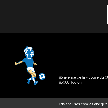
85 avenue de la victoire du 
83000 Toulon
Mentions légales
-
Qui sommes-nous ?
This site uses cookies and give
©2026 - Tous droits réservés - Conception :
e
partenair
e