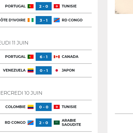
PORTUGAL
2 - 0
TUNISIE
ÔTE D'IVOIRE
3 - 1
RD CONGO
EUDI 11 JUIN
PORTUGAL
6 - 1
CANADA
VENEZUELA
0 - 1
JAPON
ERCREDI 10 JUIN
COLOMBIE
0 - 0
TUNISIE
ARABIE
RD CONGO
2 - 0
SAOUDITE