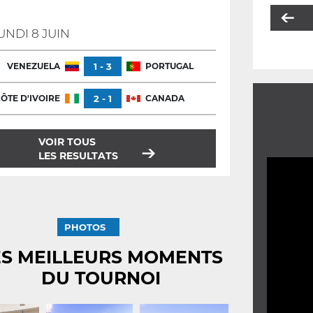
UNDI 8 JUIN
VENEZUELA
1 - 3
PORTUGAL
ÔTE D'IVOIRE
2 - 1
CANADA
VOIR TOUS
LES RESULTATS
PHOTOS
ES MEILLEURS MOMENTS
DU TOURNOI