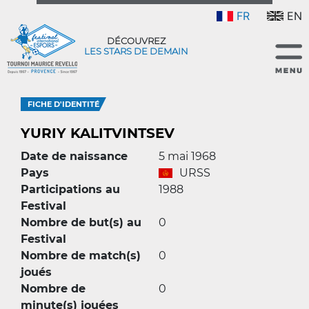
FR
EN
DÉCOUVREZ
LES STARS DE DEMAIN
FICHE D'IDENTITÉ
YURIY KALITVINTSEV
Date de naissance
5 mai 1968
Pays
URSS
Participations au
1988
Festival
Nombre de but(s) au
0
Festival
Nombre de match(s)
0
joués
Nombre de
0
minute(s) jouées