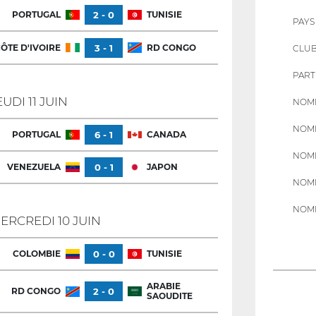
PORTUGAL
2 - 0
TUNISIE
PAYS
ÔTE D'IVOIRE
3 - 1
RD CONGO
CLU
PART
EUDI 11 JUIN
NOMB
NOMB
PORTUGAL
6 - 1
CANADA
NOMB
VENEZUELA
0 - 1
JAPON
NOMB
NOMB
ERCREDI 10 JUIN
COLOMBIE
0 - 0
TUNISIE
ARABIE
RD CONGO
2 - 0
SAOUDITE