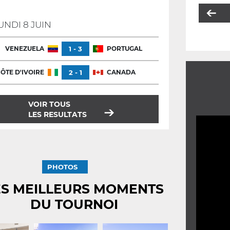
UNDI 8 JUIN
VENEZUELA
1 - 3
PORTUGAL
ÔTE D'IVOIRE
2 - 1
CANADA
VOIR TOUS
LES RESULTATS
PHOTOS
ES MEILLEURS MOMENTS
DU TOURNOI