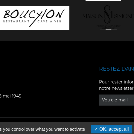
RESTEZ DANS
Facebook
YouTube
Pour rester infor
notre newsletter
Instagram
TikTok
08 mai 1945
LinkedIn
X
s you control over what you want to activate
OK, accept all