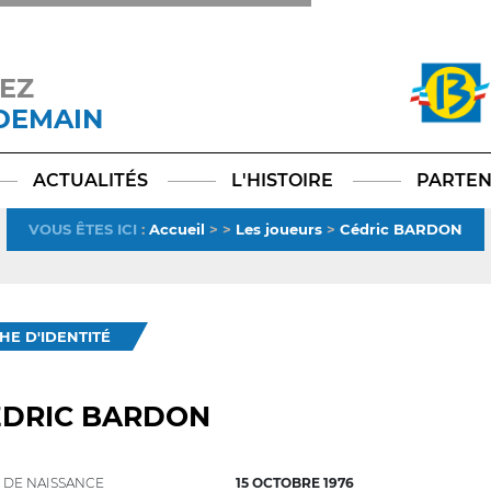
EZ
 DEMAIN
Facebook
YouTube
Instagram
TikTok
LinkedIn
X
ACTUALITÉS
L'HISTOIRE
PARTEN
VOUS ÊTES ICI
:
Accueil
>
>
Les joueurs
>
Cédric BARDON
CHE D'IDENTITÉ
ÉDRIC BARDON
 DE NAISSANCE
15 OCTOBRE 1976