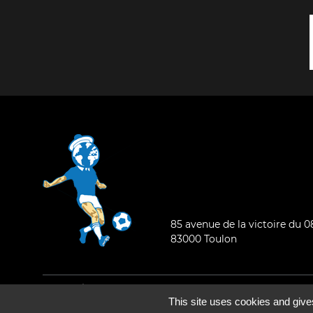
85 avenue de la victoire du 
83000 Toulon
Mentions légales
-
Qui sommes-nous ?
This site uses cookies and give
©2026 - Tous droits réservés - Conception :
e
partenair
e