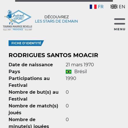
FR
EN
DÉCOUVREZ
LES STARS DE DEMAIN
FICHE D'IDENTITÉ
RODRIGUES SANTOS MOACIR
Date de naissance
21 mars 1970
Pays
Brésil
Participations au
1990
Festival
Nombre de but(s) au
0
Festival
Nombre de match(s)
0
joués
Nombre de
0
minute(s) jouées