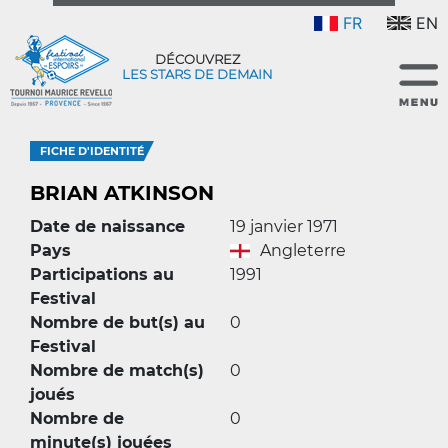
FR
EN
DÉCOUVREZ
LES STARS DE DEMAIN
FICHE D'IDENTITÉ
BRIAN ATKINSON
Date de naissance
19 janvier 1971
Pays
Angleterre
Participations au
1991
Festival
Nombre de but(s) au
0
Festival
Nombre de match(s)
0
joués
Nombre de
0
minute(s) jouées