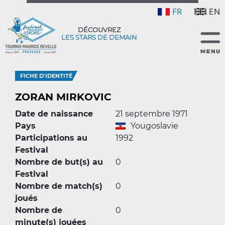
FR
EN
DÉCOUVREZ
LES STARS DE DEMAIN
FICHE D'IDENTITÉ
ZORAN MIRKOVIC
Date de naissance
21 septembre 1971
Pays
Yougoslavie
Participations au
1992
Festival
Nombre de but(s) au
0
Festival
Nombre de match(s)
0
joués
Nombre de
0
minute(s) jouées