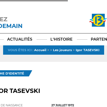
EZ
 DEMAIN
Facebook
YouTube
Instagram
TikTok
LinkedIn
X
ACTUALITÉS
L'HISTOIRE
PARTEN
VOUS ÊTES ICI
:
Accueil
>
>
Les joueurs
>
Igor TASEVSKI
CHE D'IDENTITÉ
OR TASEVSKI
 DE NAISSANCE
27 JUILLET 1972