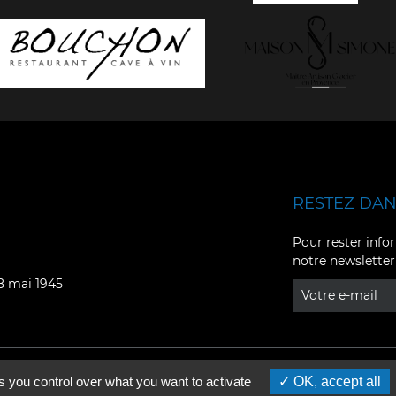
RESTEZ DANS
Facebook
YouTube
Pour rester infor
notre newsletter
Instagram
TikTok
08 mai 1945
LinkedIn
X
s you control over what you want to activate
OK, accept all