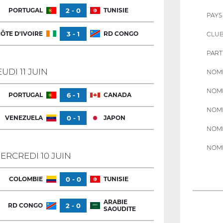
PORTUGAL
2 - 0
TUNISIE
PAYS
ÔTE D'IVOIRE
3 - 1
RD CONGO
CLU
PART
EUDI 11 JUIN
NOMB
NOMB
PORTUGAL
6 - 1
CANADA
NOMB
VENEZUELA
0 - 1
JAPON
NOMB
NOMB
ERCREDI 10 JUIN
COLOMBIE
0 - 0
TUNISIE
ARABIE
RD CONGO
2 - 0
SAOUDITE