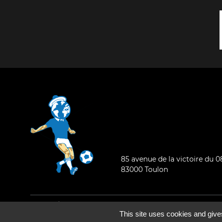
85 avenue de la victoire du 
83000 Toulon
Mentions légales
-
Qui sommes-nous ?
This site uses cookies and give
©2026 - Tous droits réservés - Conception :
e
partenair
e