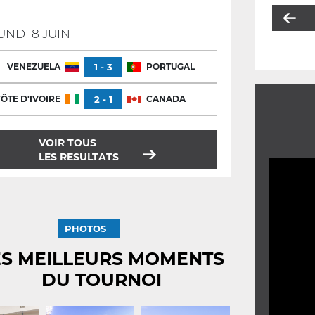
UNDI 8 JUIN
VENEZUELA
1 - 3
PORTUGAL
ÔTE D'IVOIRE
2 - 1
CANADA
VOIR TOUS
LES RESULTATS
PHOTOS
ES MEILLEURS MOMENTS
DU TOURNOI