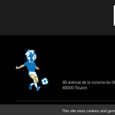
85 avenue de la victoire du 
83000 Toulon
Mentions légales
-
Qui sommes-nous ?
This site uses cookies and give
©2026 - Tous droits réservés - Conception :
e
partenair
e