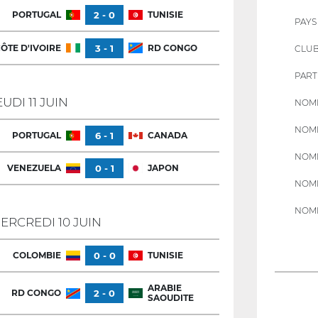
PORTUGAL
2 - 0
TUNISIE
PAYS
ÔTE D'IVOIRE
3 - 1
RD CONGO
CLU
PART
EUDI 11 JUIN
NOMB
NOMB
PORTUGAL
6 - 1
CANADA
NOMB
VENEZUELA
0 - 1
JAPON
NOMB
NOMB
ERCREDI 10 JUIN
COLOMBIE
0 - 0
TUNISIE
ARABIE
RD CONGO
2 - 0
SAOUDITE