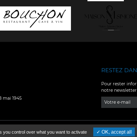
RESTEZ DANS
Facebook
YouTube
Pour rester infor
notre newsletter
Instagram
TikTok
08 mai 1945
LinkedIn
X
s you control over what you want to activate
OK, accept all