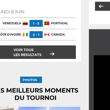
UNDI 8 JUIN
VENEZUELA
1 - 3
PORTUGAL
ÔTE D'IVOIRE
2 - 1
CANADA
VOIR TOUS
LES RESULTATS
PHOTOS
ES MEILLEURS MOMENTS
DU TOURNOI