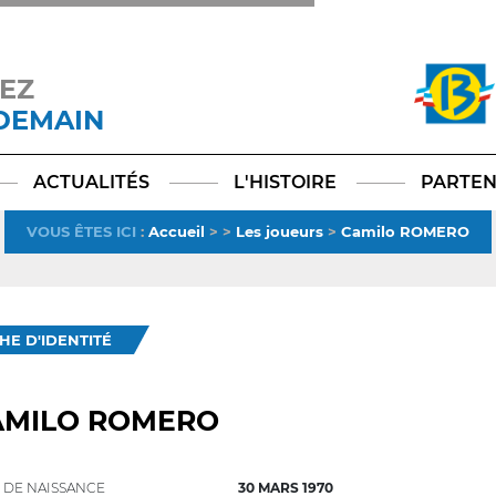
EZ
 DEMAIN
Facebook
YouTube
Instagram
TikTok
LinkedIn
X
ACTUALITÉS
L'HISTOIRE
PARTEN
VOUS ÊTES ICI
:
Accueil
>
>
Les joueurs
>
Camilo ROMERO
CHE D'IDENTITÉ
AMILO ROMERO
 DE NAISSANCE
30 MARS 1970