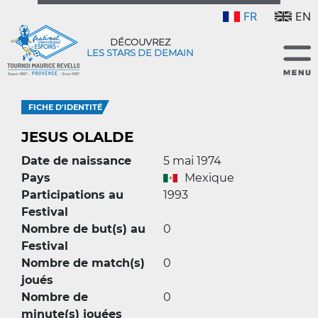
FR
EN
DÉCOUVREZ
LES STARS DE DEMAIN
FICHE D'IDENTITÉ
JESUS OLALDE
Date de naissance
5 mai 1974
Pays
Mexique
Participations au
1993
Festival
Nombre de but(s) au
0
Festival
Nombre de match(s)
0
joués
Nombre de
0
minute(s) jouées