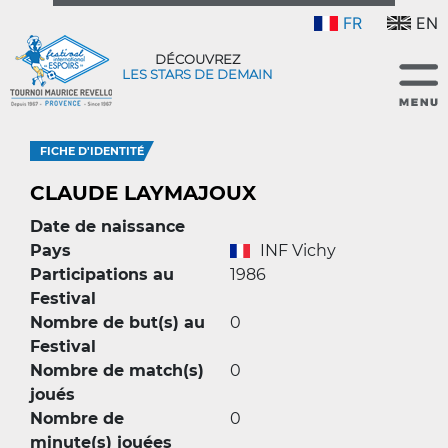
FR
EN
DÉCOUVREZ
LES STARS DE DEMAIN
FICHE D'IDENTITÉ
CLAUDE LAYMAJOUX
Date de naissance
Pays
INF Vichy
Participations au
1986
Festival
Nombre de but(s) au
0
Festival
Nombre de match(s)
0
joués
Nombre de
0
minute(s) jouées