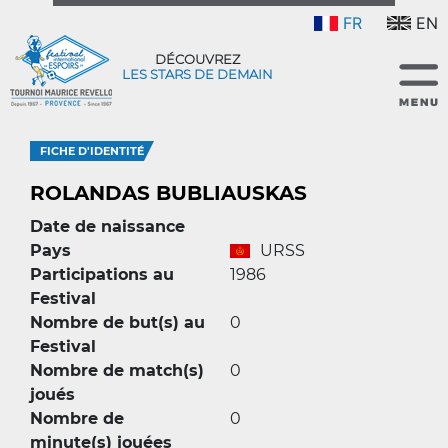
FR
EN
DÉCOUVREZ
LES STARS DE DEMAIN
FICHE D'IDENTITÉ
ROLANDAS BUBLIAUSKAS
Date de naissance
Pays
URSS
Participations au
1986
Festival
Nombre de but(s) au
0
Festival
Nombre de match(s)
0
joués
Nombre de
0
minute(s) jouées