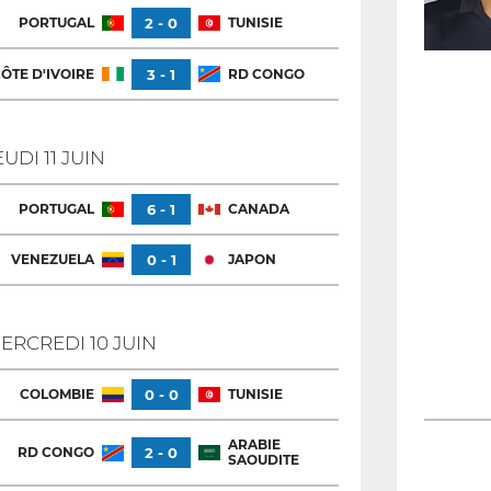
PORTUGAL
2 - 0
TUNISIE
ÔTE D'IVOIRE
3 - 1
RD CONGO
EUDI 11 JUIN
PORTUGAL
6 - 1
CANADA
VENEZUELA
0 - 1
JAPON
ERCREDI 10 JUIN
COLOMBIE
0 - 0
TUNISIE
ARABIE
RD CONGO
2 - 0
SAOUDITE