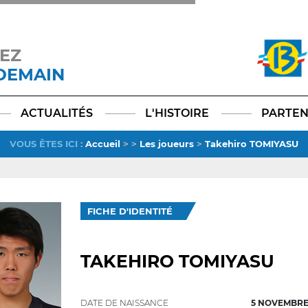
EZ
 DEMAIN
Facebook
YouTube
Instagram
TikTok
LinkedIn
X
ACTUALITÉS
L'HISTOIRE
PARTEN
VOUS ÊTES ICI
:
Accueil
>
>
Les joueurs
>
Takehiro TOMIYASU
FICHE D'IDENTITÉ
TAKEHIRO TOMIYASU
DATE DE NAISSANCE
5 NOVEMBRE