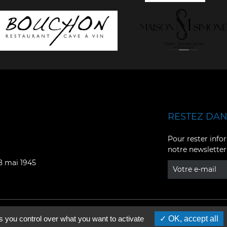
RESTEZ DANS
Facebook
YouTube
Pour rester infor
notre newsletter
Instagram
TikTok
08 mai 1945
LinkedIn
X
s you control over what you want to activate
OK, accept all