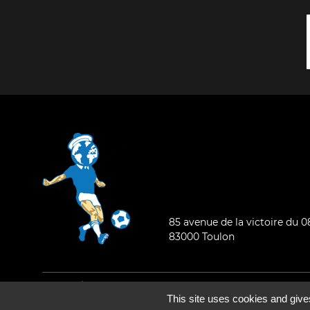
85 avenue de la victoire du 
83000 Toulon
Mentions légales
-
Qui sommes-nous ?
This site uses cookies and give
©2026 - Tous droits réservés - Conception :
e
partenair
e