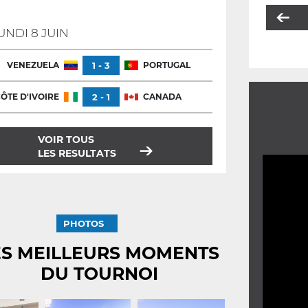
UNDI 8 JUIN
VENEZUELA
1 - 3
PORTUGAL
ÔTE D'IVOIRE
2 - 1
CANADA
VOIR TOUS
LES RESULTATS
PHOTOS
ES MEILLEURS MOMENTS
DU TOURNOI