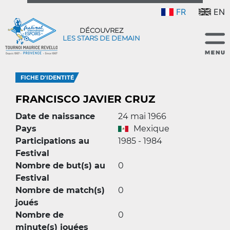
FR
EN
DÉCOUVREZ
LES STARS DE DEMAIN
FICHE D'IDENTITÉ
FRANCISCO JAVIER CRUZ
Date de naissance
24 mai 1966
Pays
Mexique
Participations au
1985 - 1984
Festival
Nombre de but(s) au
0
Festival
Nombre de match(s)
0
joués
Nombre de
0
minute(s) jouées