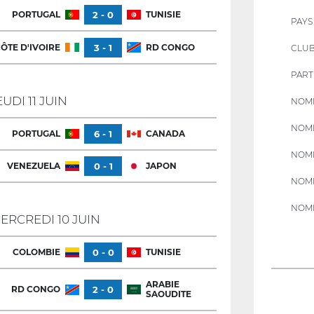
PORTUGAL
2 - 0
TUNISIE
PAYS
ÔTE D'IVOIRE
3 - 1
RD CONGO
CLU
PART
EUDI 11 JUIN
NOMB
NOMB
PORTUGAL
6 - 1
CANADA
NOMB
VENEZUELA
0 - 1
JAPON
NOMB
NOMB
ERCREDI 10 JUIN
COLOMBIE
0 - 0
TUNISIE
ARABIE
RD CONGO
2 - 0
SAOUDITE