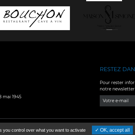
RESTEZ DANS
Facebook
YouTube
Pour rester infor
notre newsletter
Instagram
TikTok
08 mai 1945
LinkedIn
X
s you control over what you want to activate
OK, accept all