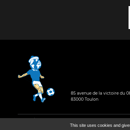
85 avenue de la victoire du 
83000 Toulon
Mentions légales
-
Qui sommes-nous ?
This site uses cookies and give
©2026 - Tous droits réservés - Conception :
e
partenair
e