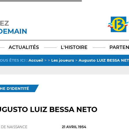
EZ
 DEMAIN
Facebook
YouTube
Instagram
TikTok
LinkedIn
X
ACTUALITÉS
L'HISTOIRE
PARTEN
OUS ÊTES ICI
:
Accueil
>
>
Les joueurs
>
Augusto LUIZ BESSA NE
CHE D'IDENTITÉ
GUSTO LUIZ BESSA NETO
 DE NAISSANCE
21 AVRIL 1954