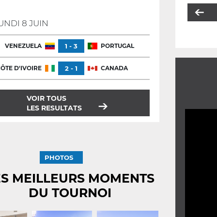
UNDI 8 JUIN
VENEZUELA
1 - 3
PORTUGAL
ÔTE D'IVOIRE
2 - 1
CANADA
VOIR TOUS
LES RESULTATS
PHOTOS
ES MEILLEURS MOMENTS
DU TOURNOI