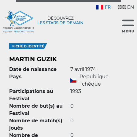
FR
EN
DÉCOUVREZ
LES STARS DE DEMAIN
FICHE D'IDENTITÉ
MARTIN GUZIK
Date de naissance
7 avril 1974
Pays
République
Tchèque
Participations au
1993
Festival
Nombre de but(s) au
0
Festival
Nombre de match(s)
0
joués
Nombre de
0