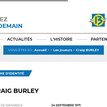
EZ
 DEMAIN
Facebook
YouTube
Instagram
TikTok
LinkedIn
X
ACTUALITÉS
L'HISTOIRE
PARTEN
VOUS ÊTES ICI
:
Accueil
>
>
Les joueurs
>
Craig BURLEY
CHE D'IDENTITÉ
AIG BURLEY
 DE NAISSANCE
24 SEPTEMBRE 1971