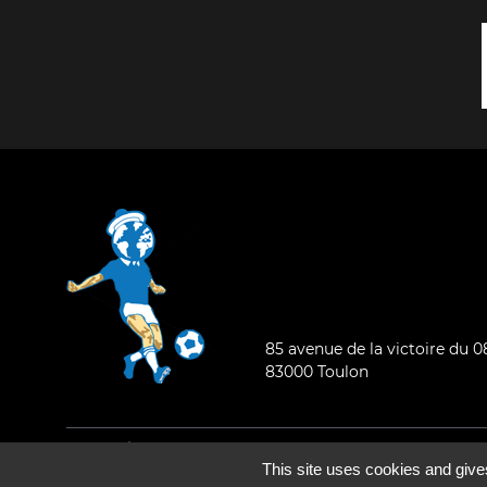
85 avenue de la victoire du 
83000 Toulon
Mentions légales
-
Qui sommes-nous ?
This site uses cookies and give
©2026 - Tous droits réservés - Conception :
e
partenair
e