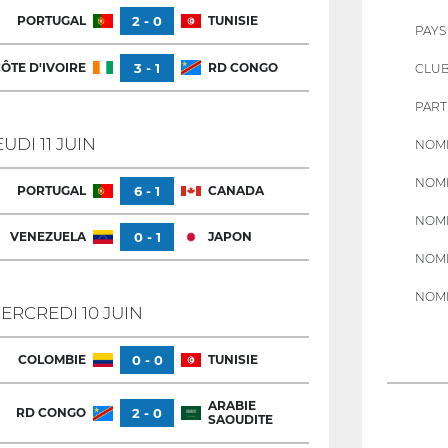
PORTUGAL
2 - 0
TUNISIE
PAYS
ÔTE D'IVOIRE
3 - 1
RD CONGO
CLU
PART
EUDI 11 JUIN
NOMB
NOMB
PORTUGAL
6 - 1
CANADA
NOMB
VENEZUELA
0 - 1
JAPON
NOMB
NOMB
ERCREDI 10 JUIN
COLOMBIE
0 - 0
TUNISIE
ARABIE
RD CONGO
2 - 0
SAOUDITE