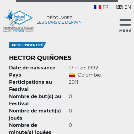
FR
EN
DÉCOUVREZ
LES STARS DE DEMAIN
FICHE D'IDENTITÉ
HECTOR QUIÑONES
Date de naissance
17 mars 1992
Pays
Colombie
Participations au
2011
Festival
Nombre de but(s) au
0
Festival
Nombre de match(s)
0
joués
Nombre de
0
minute(s) jouées